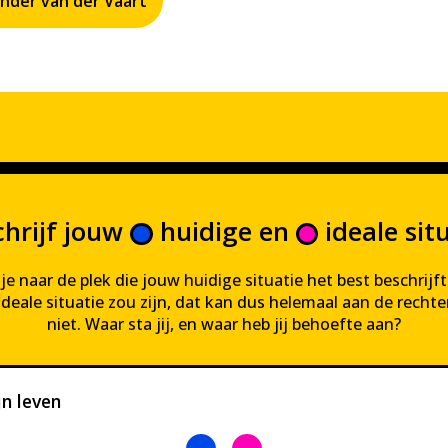
nder van der Vaart
Home
Over deze challeng
Contact
chrijf jouw
huidige
en
ideale
situ
je naar de plek die jouw huidige situatie het best beschrijft.
ideale situatie zou zijn, dat kan dus helemaal aan de rechte
niet. Waar sta jij, en waar heb jij behoefte aan?
jn leven