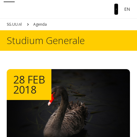
EN
SG.UU.nl
Agenda
Studium Generale
28 FEB
2018