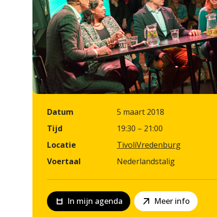
Datum
5 maart 2018
Tijd
19:30 – 21:00
Locatie
TivoliVredenburg
Voertaal
Nederlandstalig
In mijn agenda
Meer info