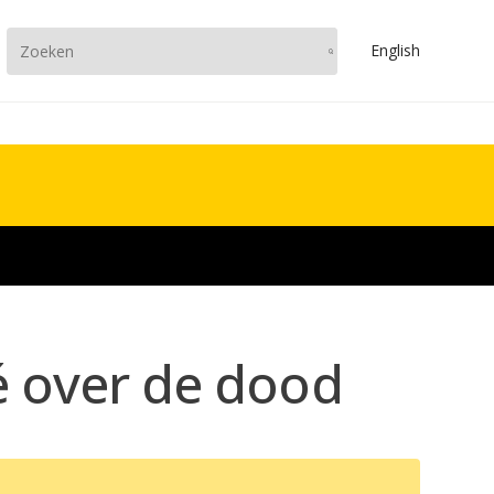
En
glish
é over de dood