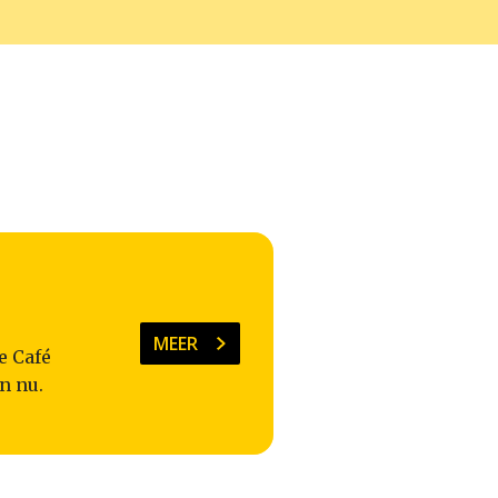
MEER
e Café
n nu.