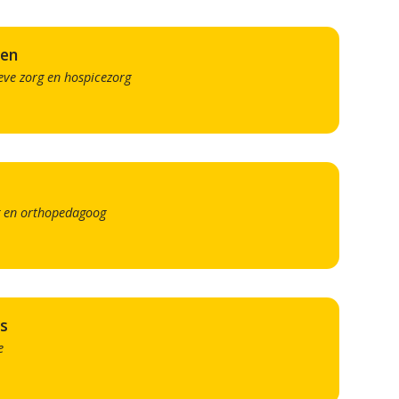
sen
eve zorg en hospicezorg
g en orthopedagoog
ls
e