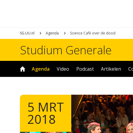
SG.UU.nl
Agenda
Science Café over de dood
Studium Generale
Agenda
Video
Podcast
Artikelen
C
5 MRT
2018