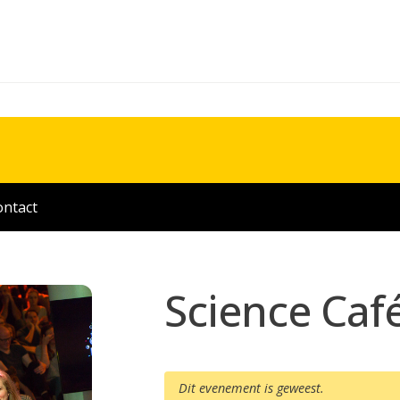
ontact
Science Caf
Dit evenement is geweest.