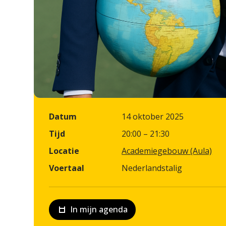
Datum
14 oktober 2025
Tijd
20:00 – 21:30
Locatie
Academiegebouw (Aula)
Voertaal
Nederlandstalig
In mijn agenda