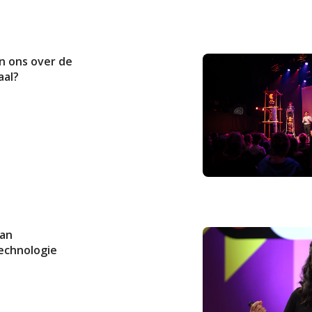
n ons over de
aal?
van
echnologie