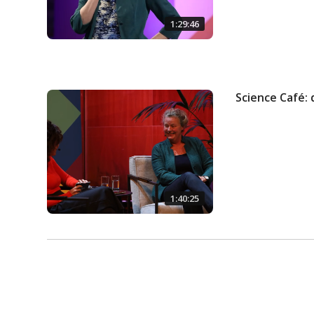
1:29:46
Science Café:
1:40:25