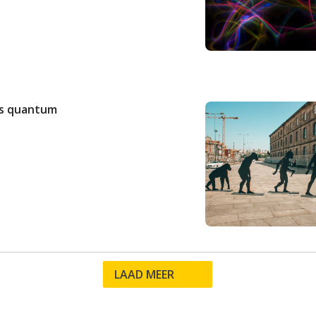
is quantum
LAAD MEER