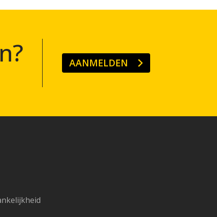
n?
AANMELDEN
ankelijkheid