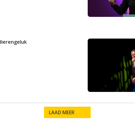
 dierengeluk
LAAD MEER