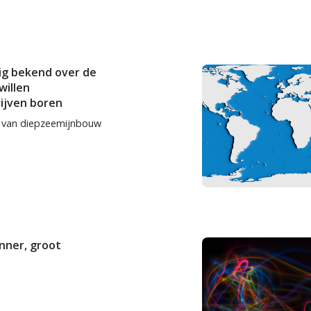
nig bekend over de
willen
ijven boren
t van diepzeemijnbouw
nner, groot