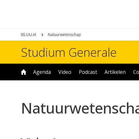
SG.UU.nl
Natuurwetenschap
Studium Generale
Agenda
Video
Podcast
Artikelen
Co
Natuurwetensch