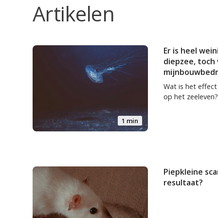
Artikelen
Er is heel wei
diepzee, toch 
mijnbouwbedr
Wat is het effec
op het zeeleven?
1 min
Piepkleine sca
resultaat?