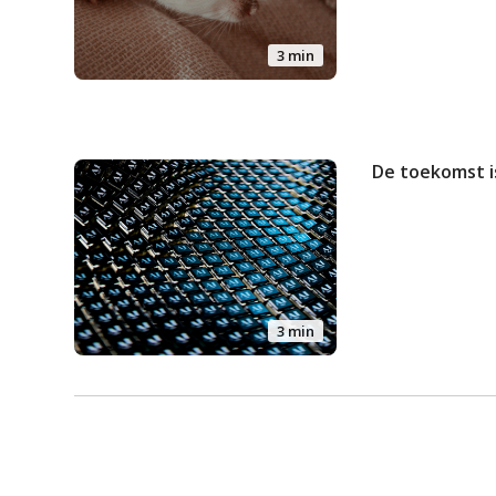
3 min
De toekomst 
3 min