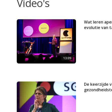
Video's
Wat leren ape
evolutie van t
13:09
De keerzijde 
gezondheidst