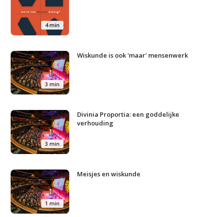
Studium Generale
4 min
Home
Wiskunde is ook 'maar' mensenwerk
Agenda
Video
3 min
Podcast
Divinia Proportia: een goddelijke
Artikelen
verhouding
Contact
3 min
Meisjes en wiskunde
1 min