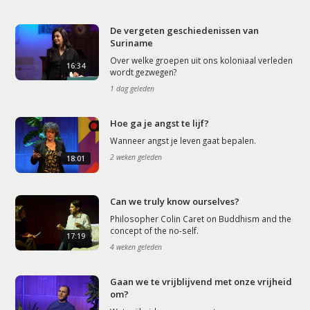
De vergeten geschiedenissen van
Suriname
Over welke groepen uit ons koloniaal verleden
16:34
wordt gezwegen?
1 dag geleden
Hoe ga je angst te lijf?
Wanneer angst je leven gaat bepalen.
2 weken geleden
18:01
Can we truly know ourselves?
Philosopher Colin Caret on Buddhism and the
concept of the no-self.
17:19
4 weken geleden
Gaan we te vrijblijvend met onze vrijheid
om?