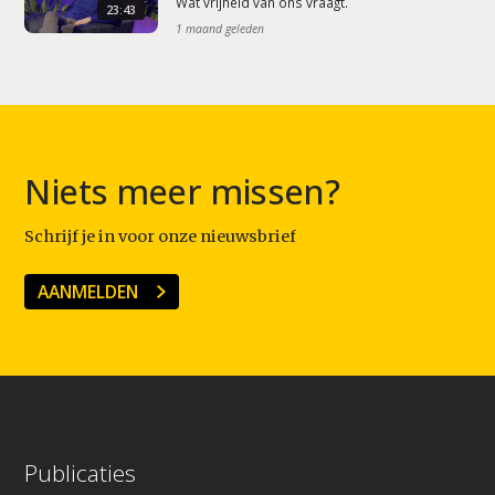
Wat vrijheid van ons vraagt.
23:43
1 maand geleden
Niets meer missen?
Schrijf je in voor onze nieuwsbrief
AANMELDEN
Publicaties