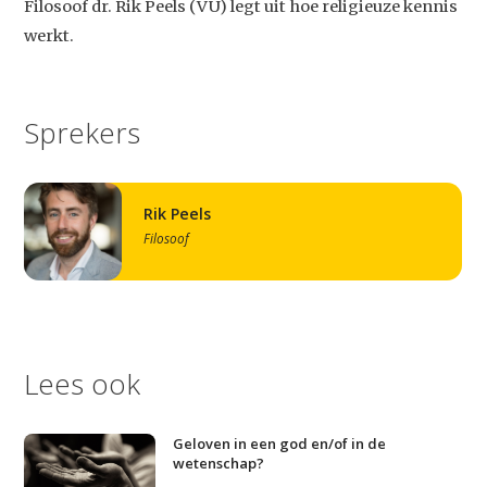
Filosoof dr. Rik Peels (VU) legt uit hoe religieuze kennis
werkt.
Sprekers
Rik Peels
Filosoof
Lees ook
Studium Generale
Home
Geloven in een god en/of in de
wetenschap?
Agenda