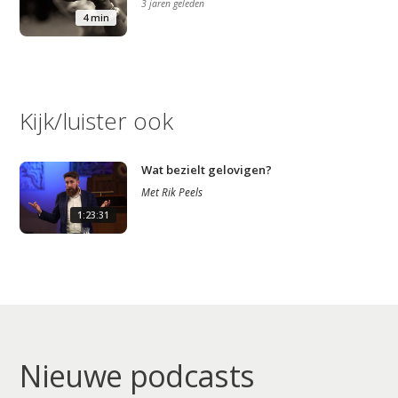
3 jaren geleden
4 min
Video
Podcast
Artikelen
Kijk/luister ook
Contact
Wat bezielt gelovigen?
Met
Rik Peels
1:23:31
Nieuwe podcasts