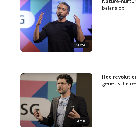
Nature-nurtu
balans op
1:32:50
Hoe revolutio
genetische re
47:30