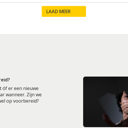
LAAD MEER
reid?
t óf er een nieuwe
aar wanneer. Zijn we
 wel op voorbereid?