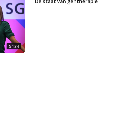
De staat van gentherapie
54:34