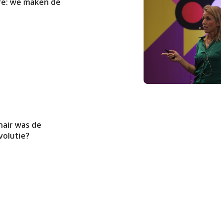
re: we maken de
nair was de
volutie?