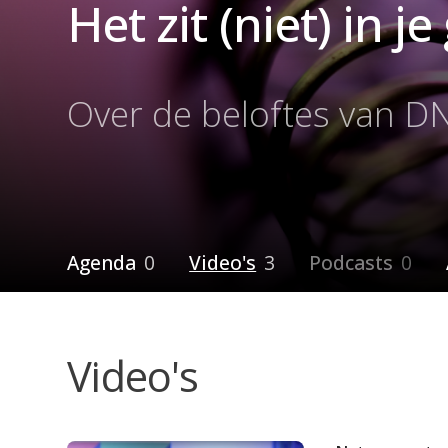
Het zit (niet) in j
Over de beloftes van D
Agenda
0
Video's
3
Podcasts
0
Video's