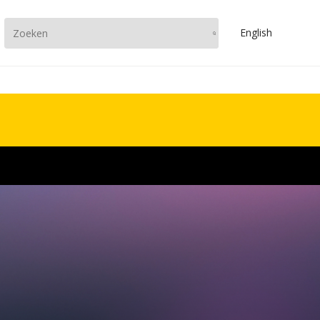
En
glish