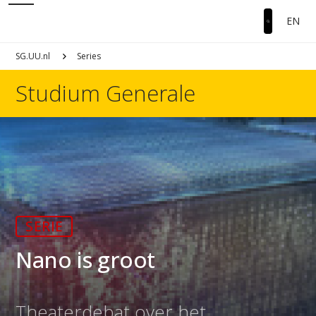
EN
SG.UU.nl
Series
Studium Generale
SERIE
Nano is groot
Theaterdebat over het