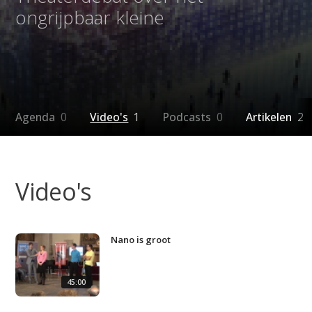
ongrijpbaar kleine
Agenda
0
Video's
1
Podcasts
0
Artikelen
2
Video's
Nano is groot
45:00