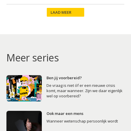
LAAD MEER
Studium Generale
Home
Meer series
Agenda
Video
Ben jij voorbereid?
Podcast
De vraag is niet óf er een nieuwe crisis
komt, maar wanneer. Zijn we daar eigenlijk
Artikelen
wel op voorbereid?
Contact
Ook maar een mens
Wanneer wetenschap persoonlijk wordt