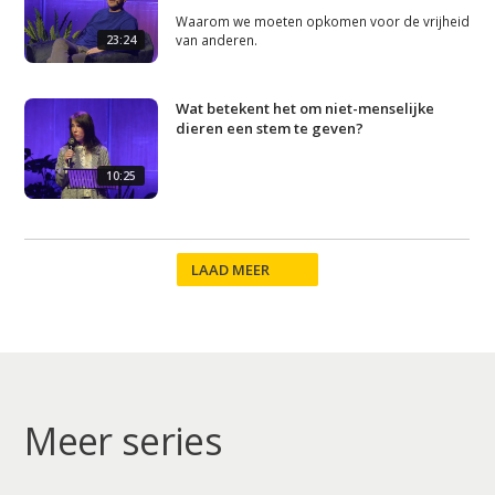
Studium Generale
Waarom we moeten opkomen voor de vrijheid
van anderen.
23:24
Home
Agenda
Wat betekent het om niet-menselijke
dieren een stem te geven?
Video
Podcast
10:25
Artikelen
Contact
LAAD MEER
Meer series