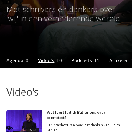
Met schrijvers en denkers over
'wij' in een veranderende wereld
Agenda
0
Video's
10
Podcasts
11
Artikelen
Video's
Wat leert Judith Butler ons over
identiteit?
Een crashcourse over het denken van Judith
Butler.
15:36