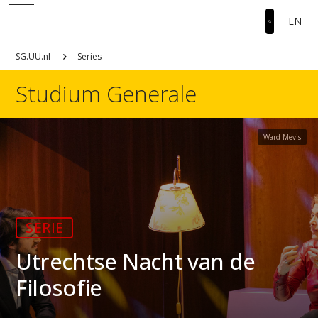
EN
SG.UU.nl
Series
Studium Generale
Ward Mevis
SERIE
Utrechtse Nacht van de
Filosofie