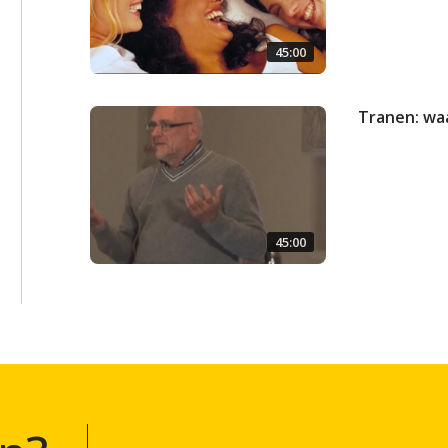
45:00
Tranen: wa
45:00