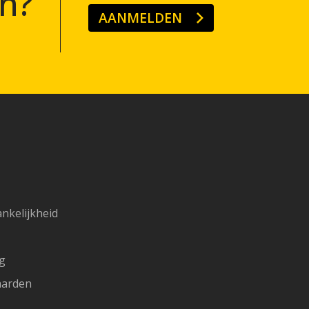
n?
AANMELDEN
ankelijkheid
ng
aarden