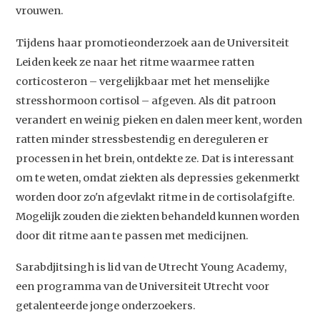
vrouwen.
Tijdens haar promotieonderzoek aan de Universiteit
Leiden keek ze naar het ritme waarmee ratten
corticosteron – vergelijkbaar met het menselijke
stresshormoon cortisol – afgeven. Als dit patroon
verandert en weinig pieken en dalen meer kent, worden
ratten minder stressbestendig en dereguleren er
Studium Generale
processen in het brein, ontdekte ze. Dat is interessant
om te weten, omdat ziekten als depressies gekenmerkt
Home
worden door zo'n afgevlakt ritme in de cortisolafgifte.
Mogelijk zouden die ziekten behandeld kunnen worden
Agenda
door dit ritme aan te passen met medicijnen.
Video
Sarabdjitsingh is lid van de Utrecht Young Academy,
Podcast
een programma van de Universiteit Utrecht voor
Artikelen
getalenteerde jonge onderzoekers.