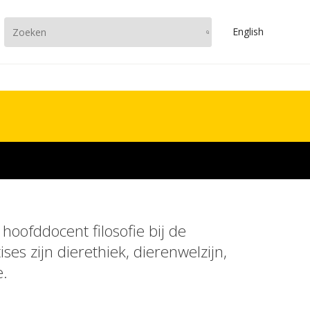
En
glish
 hoofddocent filosofie bij de
es zijn dierethiek, dierenwelzijn,
e.