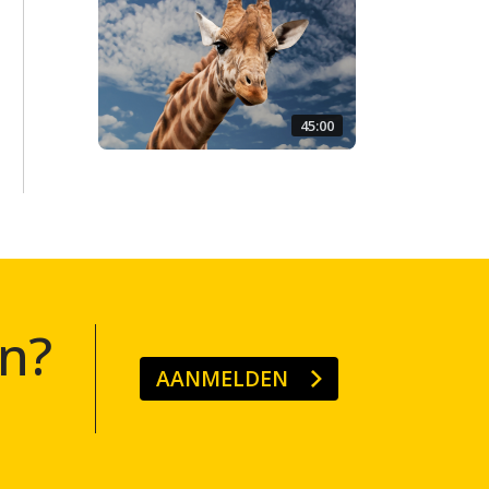
45:00
n?
AANMELDEN