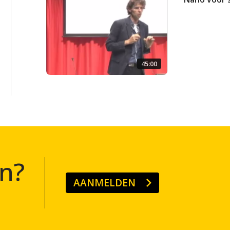
45:00
n?
AANMELDEN