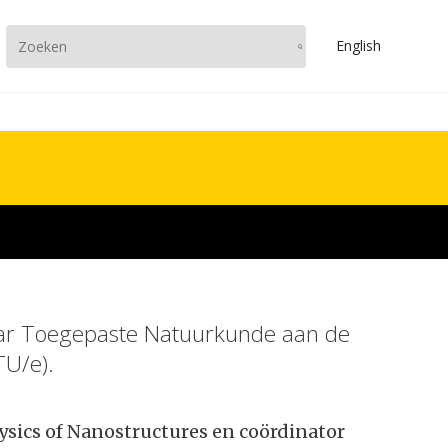
En
glish
raar Toegepaste Natuurkunde aan de
TU/e).
ysics of Nanostructures en coördinator