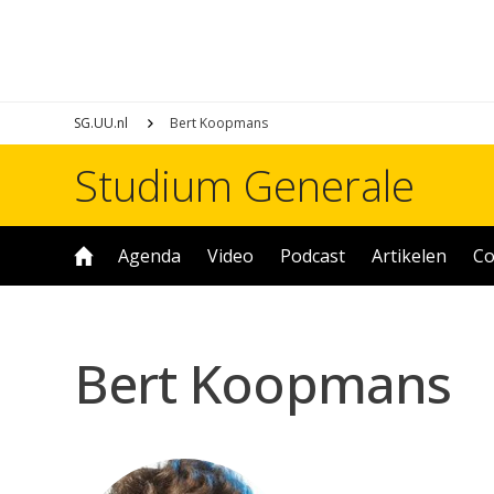
SG.UU.nl
Bert Koopmans
Studium Generale
Agenda
Video
Podcast
Artikelen
Co
Bert Koopmans