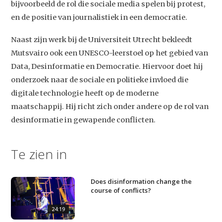
bijvoorbeeld de rol die sociale media spelen bij protest,
en de positie van journalistiek in een democratie.
Naast zijn werk bij de Universiteit Utrecht bekleedt
Mutsvairo ook een UNESCO-leerstoel op het gebied van
Data, Desinformatie en Democratie. Hiervoor doet hij
onderzoek naar de sociale en politieke invloed die
Studium Generale
digitale technologie heeft op de moderne
maatschappij. Hij richt zich onder andere op de rol van
Home
desinformatie in gewapende conflicten.
Agenda
Te zien in
Video
Podcast
Does disinformation change the
Artikelen
course of conflicts?
Contact
24:19