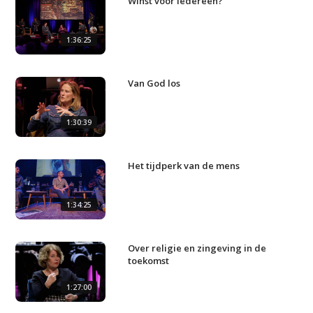
Winst voor iedereen?
1:36:25
Studium Generale
Van God los
Home
Agenda
1:30:39
Video
Podcast
Het tijdperk van de mens
Artikelen
1:34:25
Contact
Over religie en zingeving in de
toekomst
1:27:00