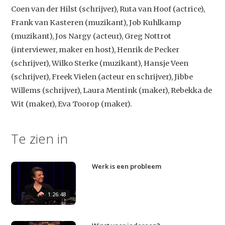
Coen van der Hilst (schrijver), Ruta van Hoof (actrice),
Frank van Kasteren (muzikant), Job Kuhlkamp
(muzikant), Jos Nargy (acteur), Greg Nottrot
(interviewer, maker en host), Henrik de Pecker
(schrijver), Wilko Sterke (muzikant), Hansje Veen
(schrijver), Freek Vielen (acteur en schrijver), Jibbe
Willems (schrijver), Laura Mentink (maker), Rebekka de
Wit (maker), Eva Toorop (maker).
Te zien in
Werk is een probleem
1:26:48