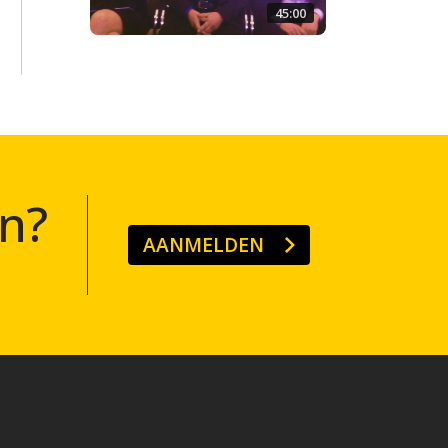
45:00
n?
AANMELDEN