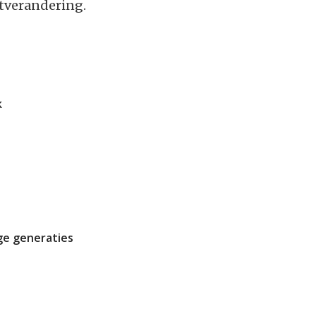
tverandering.
k
e generaties