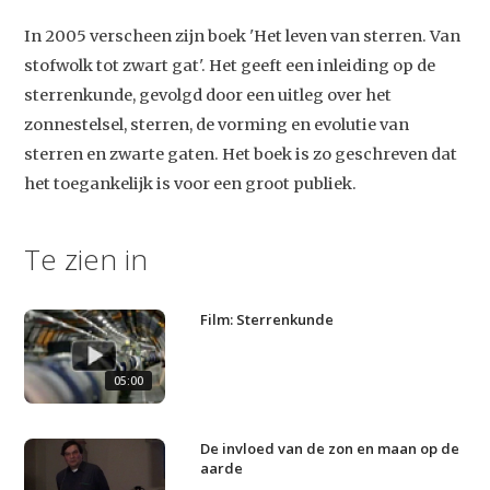
In 2005 verscheen zijn boek 'Het leven van sterren. Van
stofwolk tot zwart gat'. Het geeft een inleiding op de
sterrenkunde, gevolgd door een uitleg over het
zonnestelsel, sterren, de vorming en evolutie van
sterren en zwarte gaten. Het boek is zo geschreven dat
Studium Generale
het toegankelijk is voor een groot publiek.
Home
Te zien in
Agenda
Video
Film: Sterrenkunde
Podcast
Artikelen
05:00
Contact
De invloed van de zon en maan op de
aarde