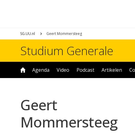
SG.UU.nl
Geert Mommersteeg
Studium Generale
Agenda
Video
Podcast
Artikelen
Co
Geert
Mommersteeg