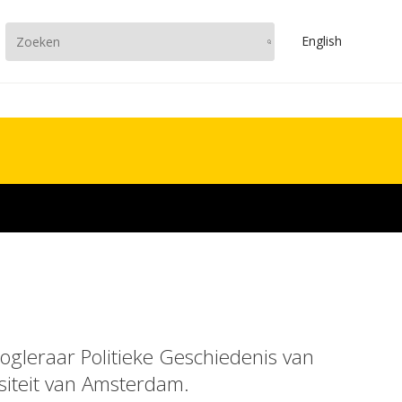
En
glish
oogleraar Politieke Geschiedenis van
iteit van Amsterdam.