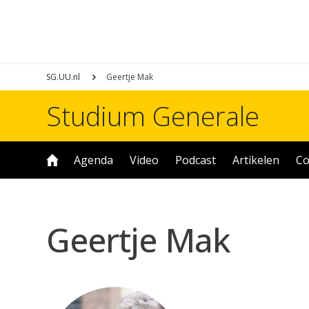
SG.UU.nl
Geertje Mak
Studium Generale
Agenda
Video
Podcast
Artikelen
Co
Geertje Mak