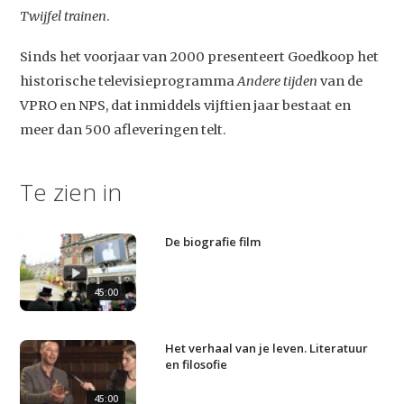
Twijfel trainen
.
Sinds het voorjaar van 2000 presenteert Goedkoop het
historische televisieprogramma
Andere tijden
van de
VPRO en NPS, dat inmiddels vijftien jaar bestaat en
Studium Generale
meer dan 500 afleveringen telt.
Home
Te zien in
Agenda
Video
De biografie film
Podcast
45:00
Artikelen
Contact
Het verhaal van je leven. Literatuur
en filosofie
45:00