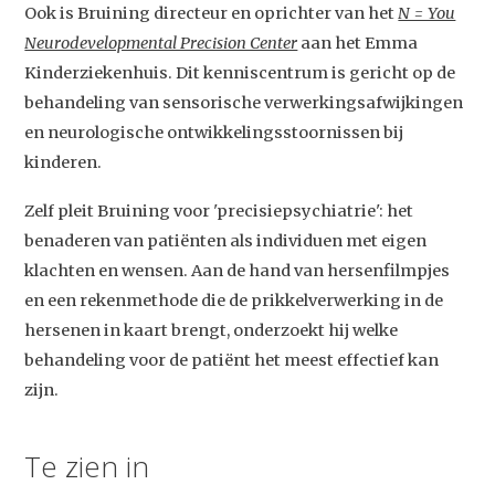
Ook is Bruining directeur en oprichter van het
N = You
Neurodevelopmental Precision Center
aan het Emma
Kinderziekenhuis. Dit kenniscentrum is gericht op de
behandeling van sensorische verwerkingsafwijkingen
en neurologische ontwikkelingsstoornissen bij
kinderen.
Studium Generale
Zelf pleit Bruining voor 'precisiepsychiatrie': het
benaderen van patiënten als individuen met eigen
Home
klachten en wensen. Aan de hand van hersenfilmpjes
Agenda
en een rekenmethode die de prikkelverwerking in de
hersenen in kaart brengt, onderzoekt hij welke
Video
behandeling voor de patiënt het meest effectief kan
Podcast
zijn.
Artikelen
Te zien in
Contact