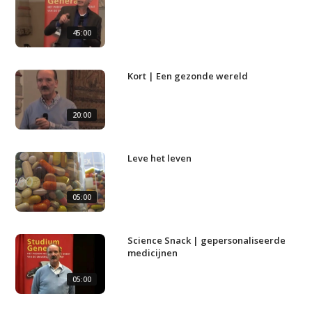
45:00
Studium Generale
Kort | Een gezonde wereld
Home
Agenda
20:00
Video
Leve het leven
Podcast
Artikelen
05:00
Contact
Science Snack | gepersonaliseerde
medicijnen
05:00