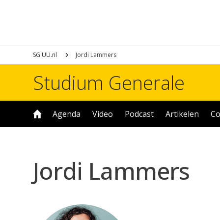
SG.UU.nl
Jordi Lammers
Studium Generale
Agenda
Video
Podcast
Artikelen
Co
Jordi Lammers