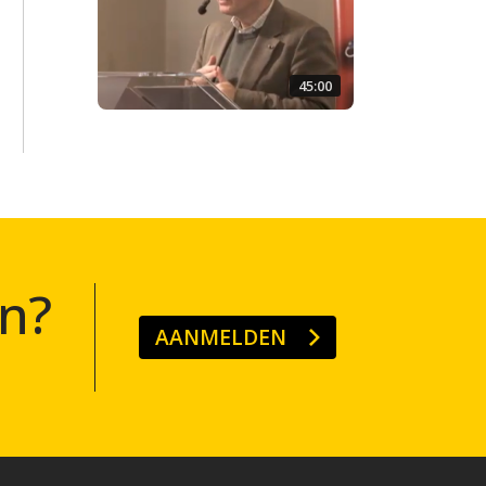
45:00
n?
AANMELDEN