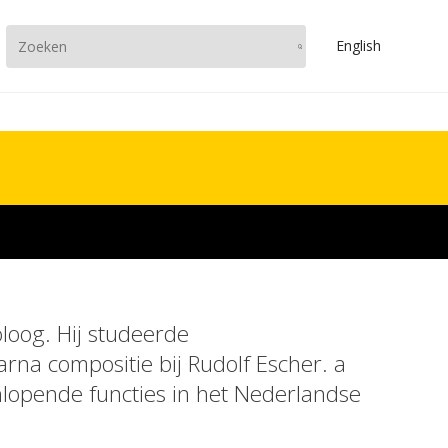
En
glish
oog. Hij studeerde
na compositie bij Rudolf Escher. a
nlopende functies in het Nederlandse