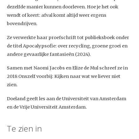
dezelfde manier kunnen doorleven. Hoe je het ook
wendt of keert: afval komt altijd weer ergens
bovendrijven.
Ze verwerkte haar proefschrift tot publieksboek onder
de titel Apocalypsofie: over recycling, groene groei en
andere gevaarlijke fantasieën (2024).
Studium Generale
Samen met Naomi Jacobs en Elize de Mul schreef ze in
Home
2018 Onszelf voorbij: Kijken naar wat we liever niet
Agenda
zien.
Video
Doeland geeft les aan de Universiteit van Amsterdam
Podcast
en de Vrije Universiteit Amsterdam.
Artikelen
Te zien in
Contact