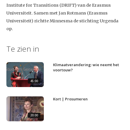
Institute for Transitions (DRIFT) van de Erasmus
Universiteit. Samen met Jan Rotmans (Erasmus
Universiteit) richtte Minnesma de stichting Urgenda
op.
Te zien in
Studium Generale
Home
Klimaatverandering: wie neemt het
voortouw?
Agenda
45:00
Video
Podcast
Kort | Prosumeren
Artikelen
20:00
Contact