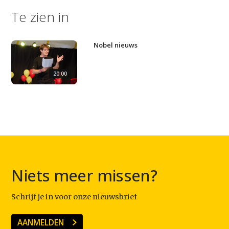
Te zien in
Home
Agenda
Nobel nieuws
Video
20:00
Podcast
Artikelen
Contact
Niets meer missen?
Schrijf je in voor onze nieuwsbrief
AANMELDEN