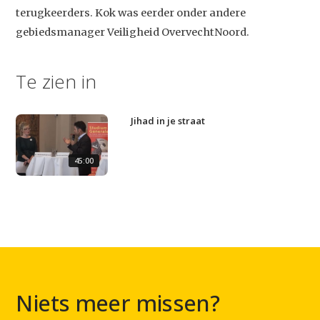
terugkeerders. Kok was eerder onder andere
Studium Generale
gebiedsmanager Veiligheid OvervechtNoord.
Home
Te zien in
Agenda
Video
Jihad in je straat
Podcast
Artikelen
45:00
Contact
Niets meer missen?