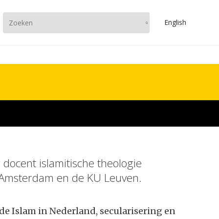
En
glish
 docent islamitische theologie
t Amsterdam en de KU Leuven.
e Islam in Nederland, secularisering en