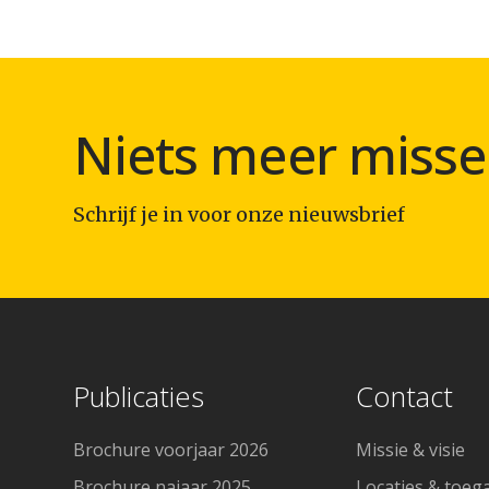
Niets meer misse
Schrijf je in voor onze nieuwsbrief
Publicaties
Contact
Brochure voorjaar 2026
Missie & visie
Brochure najaar 2025
Locaties & toeg