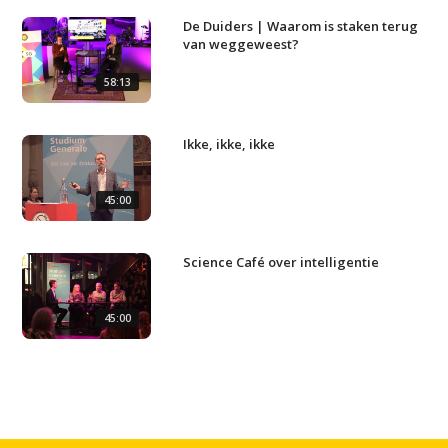
Podcast
De Duiders | Waarom is staken terug
van weggeweest?
Artikelen
Contact
58:13
Ikke, ikke, ikke
45:00
Science Café over intelligentie
45:00