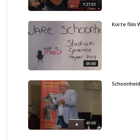
1:27:02
Korte film
05:00
Schoonhei
45:00