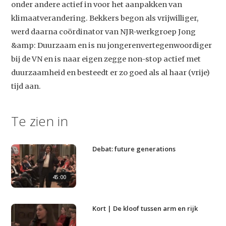
onder andere actief in voor het aanpakken van
klimaatverandering. Bekkers begon als vrijwilliger,
werd daarna coördinator van NJR-werkgroep Jong
&amp: Duurzaam en is nu jongerenvertegenwoordiger
bij de VN en is naar eigen zegge non-stop actief met
duurzaamheid en besteedt er zo goed als al haar (vrije)
Studium Generale
tijd aan.
Home
Te zien in
Agenda
Video
Debat: future generations
Podcast
Artikelen
45:00
Contact
Kort | De kloof tussen arm en rijk