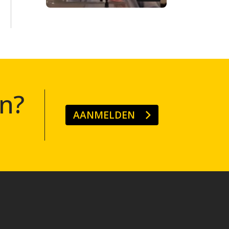
n?
AANMELDEN