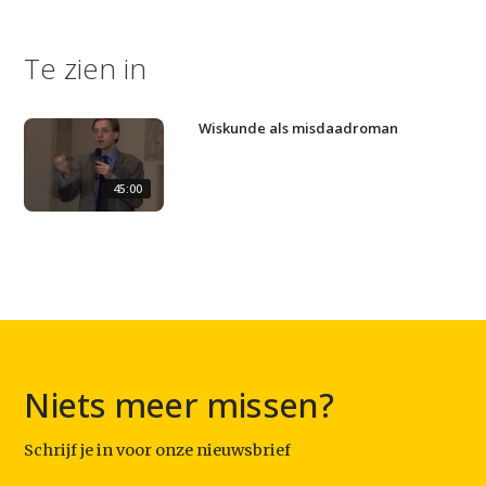
Studium Generale
Home
Te zien in
Agenda
Wiskunde als misdaadroman
Video
Podcast
45:00
Artikelen
Contact
Niets meer missen?
Schrijf je in voor onze nieuwsbrief