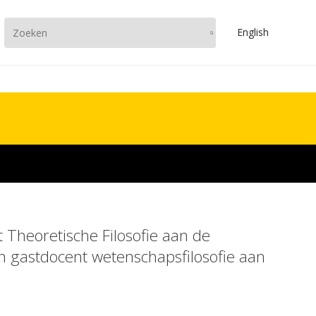
En
glish
t Theoretische Filosofie aan de
n gastdocent wetenschapsfilosofie aan