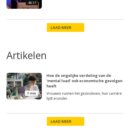
46:17
LAAD MEER
Studium Generale
Home
Artikelen
Agenda
Video
Hoe de ongelijke verdeling van de
Podcast
‘mental load’ ook economische gevolgen
heeft
Artikelen
Vrouwen runnen het gezinsleven, hun carrière
1 min
Contact
lijdt eronder.
LAAD MEER