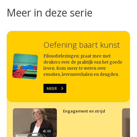
Studium Generale
Meer in deze serie
Home
Agenda
Video
Oefening baart kunst
Podcast
Filosofielezingen: praat mee met
Artikelen
denkers over de praktijk van het goede
leven. Kom meer te weten over
Contact
emoties, levensverhalen en deugden.
MEER
Engagement en strijd
45:00