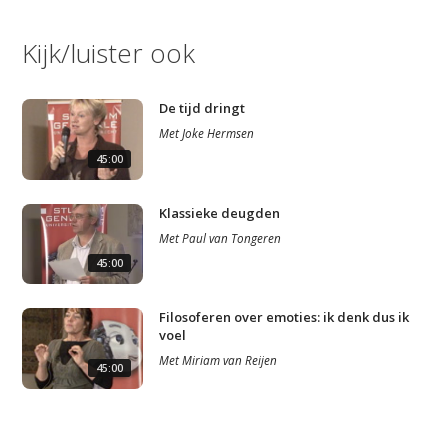
Kijk/luister ook
De tijd dringt
Met
Joke Hermsen
45:00
Klassieke deugden
Met
Paul van Tongeren
45:00
Filosoferen over emoties: ik denk dus ik
voel
Met
Miriam van Reijen
45:00