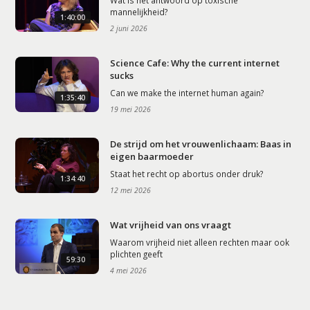
mannelijkheid?
1:40:00
2 juni 2026
Science Cafe: Why the current internet
sucks
Can we make the internet human again?
1:35:40
19 mei 2026
De strijd om het vrouwenlichaam: Baas in
eigen baarmoeder
Staat het recht op abortus onder druk?
1:34:40
12 mei 2026
Wat vrijheid van ons vraagt
Waarom vrijheid niet alleen rechten maar ook
plichten geeft
59:30
4 mei 2026