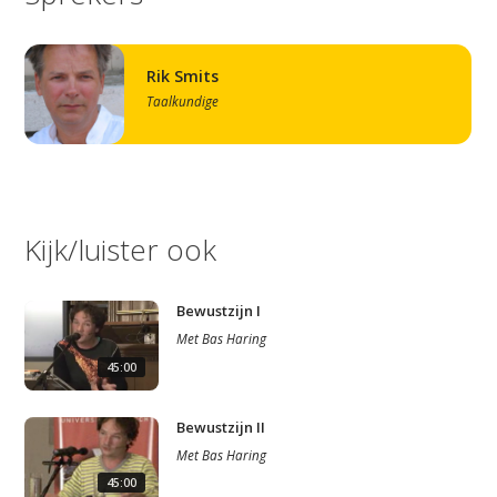
Rik Smits
Taalkundige
Kijk/luister ook
Bewustzijn I
Met
Bas Haring
45:00
Bewustzijn II
Met
Bas Haring
45:00