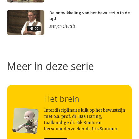
De ontwikkeling van het bewustzijn in de
tijd
Studium Generale
Met
Jan Sleutels
45:00
Home
Agenda
Meer in deze serie
Video
Podcast
Artikelen
Het brein
Contact
Interdisciplinaire kijk op het bewustzijn
met o.a. prof. dr. Bas Haring,
taalkundige dr. Rik Smits en
hersenonderzoeker dr. Iris Sommer.