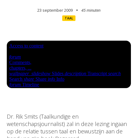
23 september 2009
45 minuten
TAAL
Dr. Rik Smits (Taalkundige en
wetenschapsjournalist) zal in deze lezing ingaan
op de relatie tussen taal en bewustzijn aan de