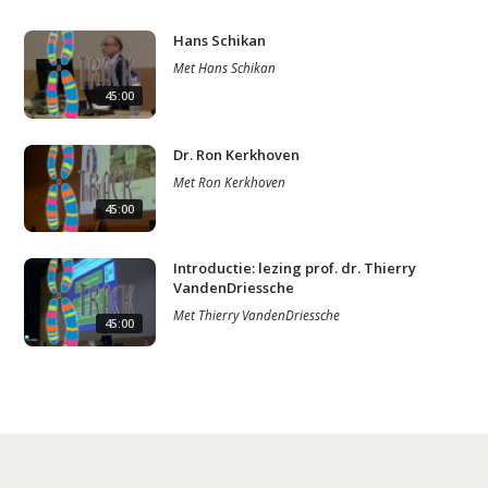
Hans Schikan
Met
Hans Schikan
45:00
Dr. Ron Kerkhoven
Studium Generale
Met
Ron Kerkhoven
45:00
Home
Agenda
Introductie: lezing prof. dr. Thierry
VandenDriessche
Video
Met
Thierry VandenDriessche
45:00
Podcast
Artikelen
Contact