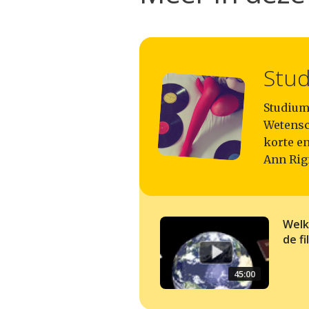
Stud
Studium 
Wetensc
korte en
Ann Rig
Welk
de fi
45:00