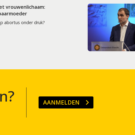
het vrouwenlichaam:
 baarmoeder
op abortus onder druk?
n?
AANMELDEN