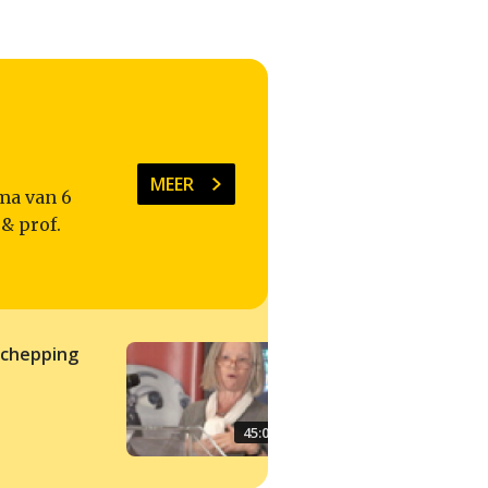
MEER
ma van 6
& prof.
schepping
Herinneringen?
45:00