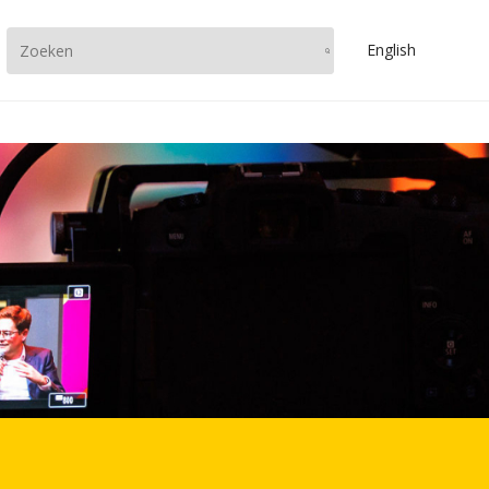
En
glish