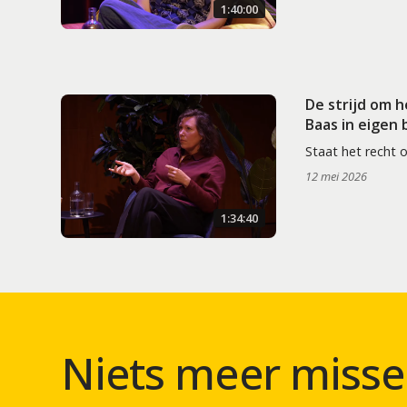
1:40:00
De strijd om 
Baas in eigen
Staat het recht 
12 mei 2026
1:34:40
Niets meer misse