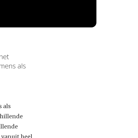
het
 mens als
 als
chillende
illende
vanuit heel