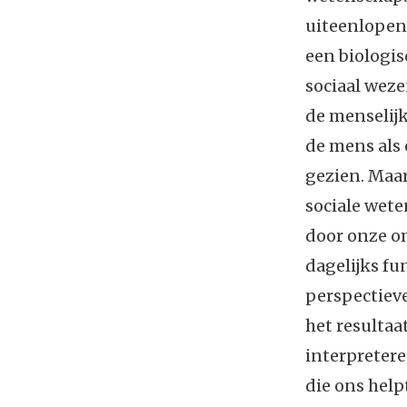
uiteenlopen
een biologi
sociaal wez
de menselijk
de mens als
gezien. Maar
sociale wet
door onze o
dagelijks fu
perspectiev
het resultaa
interpretere
die ons help