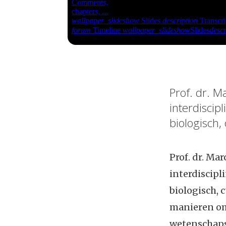
Prof. dr. M
interdiscip
biologisch,
Prof. dr. Ma
interdiscipl
biologisch, 
manieren om 
wetenschaps