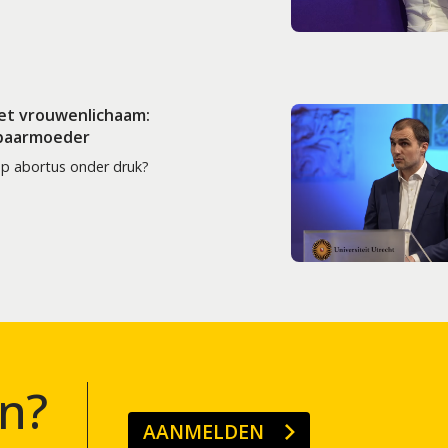
het vrouwenlichaam:
 baarmoeder
op abortus onder druk?
n?
AANMELDEN