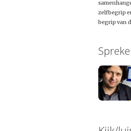
samenhangen
zelfbegrip e
begrip van 
Spreke
Kijk/lu