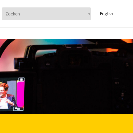
En
glish