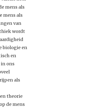
de mens als
e mens als
tingen van
ethiek wordt
aardigheid
 biologie en
tisch en
 in ons
oveel
ijpen als
een theorie
 op de mens