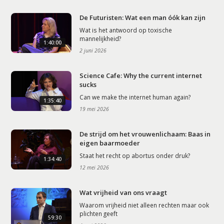
De Futuristen: Wat een man óók kan zijn
Wat is het antwoord op toxische
mannelijkheid?
1:40:00
2 juni 2026
Science Cafe: Why the current internet
sucks
Can we make the internet human again?
1:35:40
19 mei 2026
De strijd om het vrouwenlichaam: Baas in
eigen baarmoeder
Staat het recht op abortus onder druk?
1:34:40
12 mei 2026
Wat vrijheid van ons vraagt
Waarom vrijheid niet alleen rechten maar ook
plichten geeft
59:30