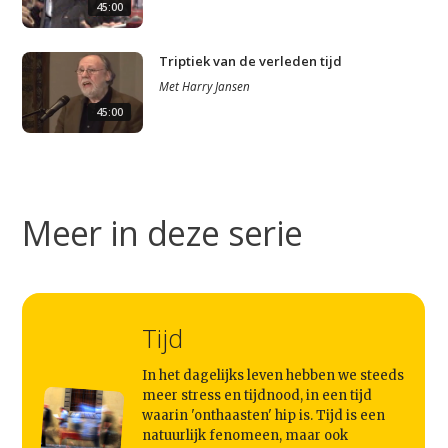
45:00
Triptiek van de verleden tijd
Met
Harry Jansen
45:00
Studium Generale
Home
Agenda
Meer in deze serie
Video
Podcast
Artikelen
Tijd
Contact
In het dagelijks leven hebben we steeds
meer stress en tijdnood, in een tijd
waarin 'onthaasten' hip is. Tijd is een
natuurlijk fenomeen, maar ook