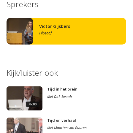
Sprekers
Victor Gijsbers
Filosoof
Kijk/luister ook
Tijd in het brein
Met
Dick Swaab
45:00
Tijd en verhaal
Met
Maarten van Buuren