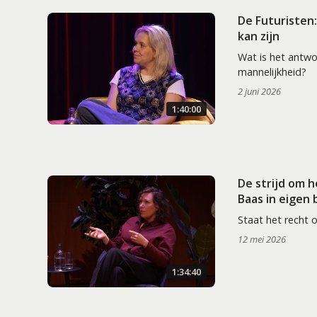
De Futuristen
kan zijn
Wat is het antw
mannelijkheid?
2 juni 2026
1:40:00
De strijd om 
Baas in eigen
Staat het recht 
12 mei 2026
1:34:40