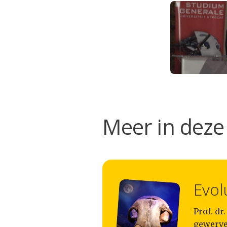
Meer in deze 
Evol
Prof. dr
gewerve