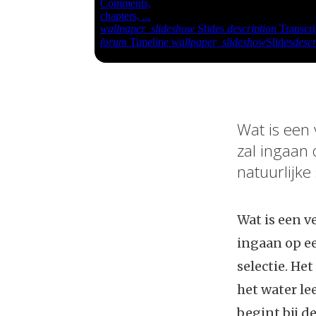
Wat is een 
zal ingaan 
natuurlijke 
Wat is een v
ingaan op ee
selectie. He
het water l
begint bij d