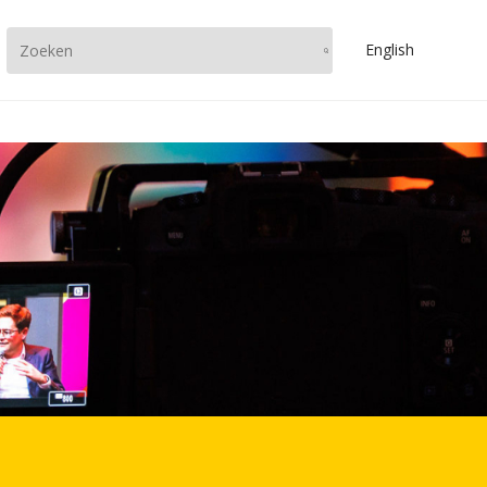
En
glish