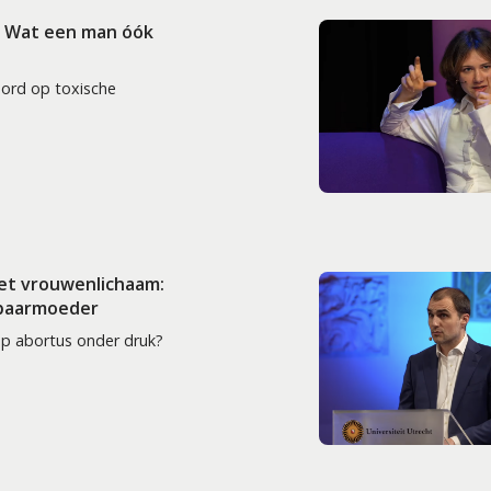
: Wat een man óók
oord op toxische
het vrouwenlichaam:
 baarmoeder
op abortus onder druk?