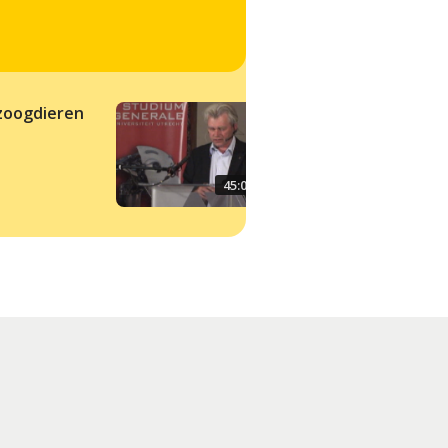
 zoogdieren
Reptielen en
dinosauriërs
45:00