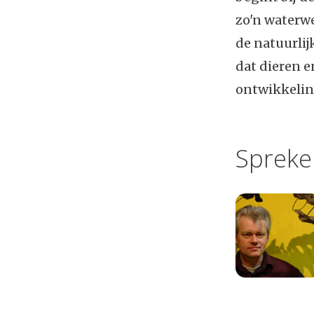
zo'n waterwe
de natuurlij
dat dieren e
ontwikkelin
Spreke