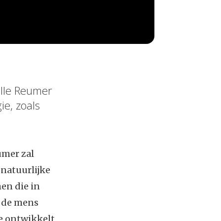
elle Reumer
ie, zoals
umer zal
 natuurlijke
men die in
n de mens
oe ontwikkelt