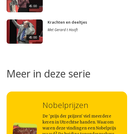
45:00
Krachten en deeltjes
Met
Gerard t Hooft
45:00
Studium Generale
Home
Agenda
Meer in deze serie
Video
Podcast
Artikelen
Nobelprijzen
Contact
De 'prijs der prijzen' viel meerdere
keren in Utrechtse handen. Waarom
waren deze vindingen een Nobelprijs