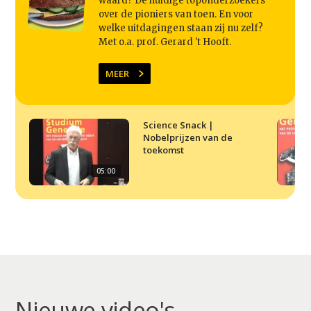
waard? De huidige toponderzoekers
over de pioniers van toen. En voor
welke uitdagingen staan zij nu zelf?
Met o.a. prof. Gerard 't Hooft.
MEER
Science Snack |
Nobelprijzen van de
toekomst
05:00
Nieuwe video's