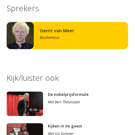
Sprekers
Gerrit van Meer
Biochemicus
Kijk/luister ook
De nobelprijsformule
Met
Bert Theunissen
45:00
Kijken in de geest
Met
Iris Sommer