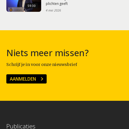
plichten geeft
59:30
4 mei 2026
Niets meer missen?
Schrijf je in voor onze nieuwsbrief
AANMELDEN
Publicaties