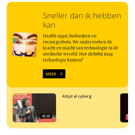
Home
Sneller dan ik hebben
Agenda
kan
Video
Health-apps, biobanken en
Podcast
verzorgrobots. We onderzoeken de
kracht en macht van technologie in de
Artikelen
medische wereld. Hoe dichtbij mag
technologie komen?
Contact
MEER
Altijd al cyborg
45:00