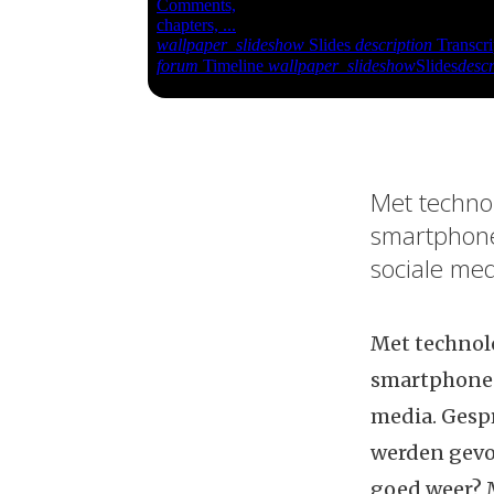
Met technol
smartphone
sociale med
Met technolo
smartphones
media. Gespr
werden gevoe
goed weer? M