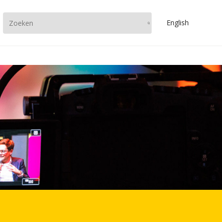
En
glish