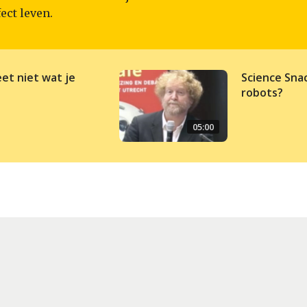
ect leven.
eet niet wat je
Science Sna
robots?
05:00