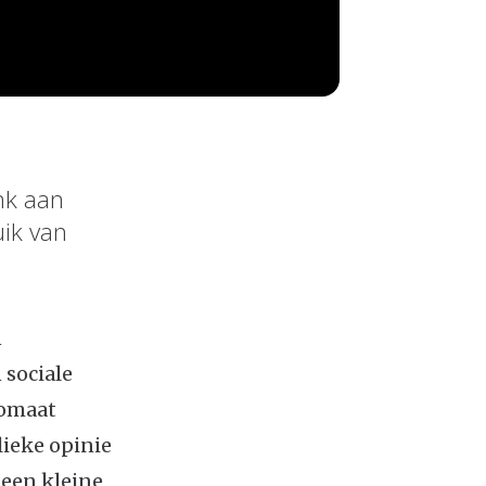
nk aan
ik van
n
 sociale
tomaat
lieke opinie
 een kleine