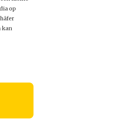
dia op
chäfer
a kan