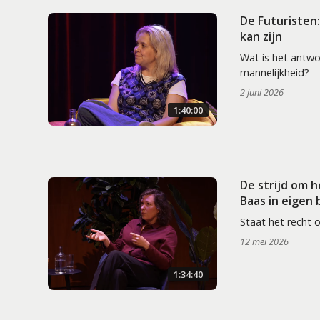
De Futuristen
kan zijn
Wat is het antw
mannelijkheid?
2 juni 2026
1:40:00
De strijd om 
Baas in eigen
Staat het recht 
12 mei 2026
1:34:40