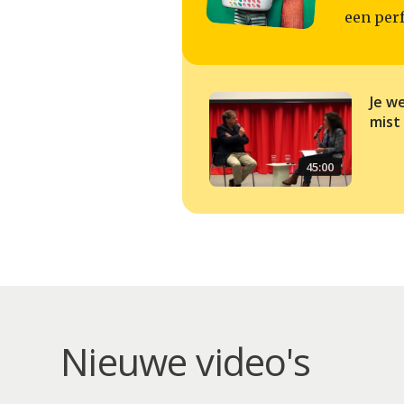
een perf
Je w
mist
45:00
Nieuwe video's