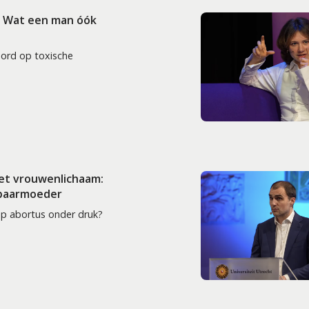
: Wat een man óók
oord op toxische
het vrouwenlichaam:
 baarmoeder
op abortus onder druk?