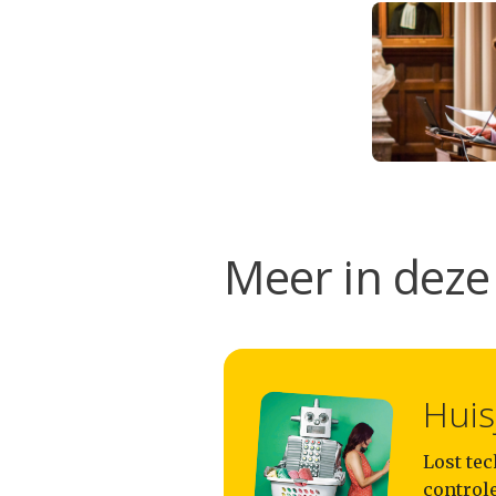
Meer in deze 
Huis
Lost te
controle