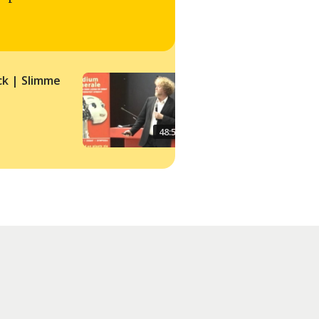
ck | Slimme
Robots:
superintelligent of
oliedom?
48:58