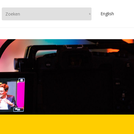
En
glish