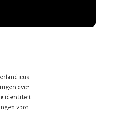
eerlandicus
ningen over
e identiteit
ringen voor