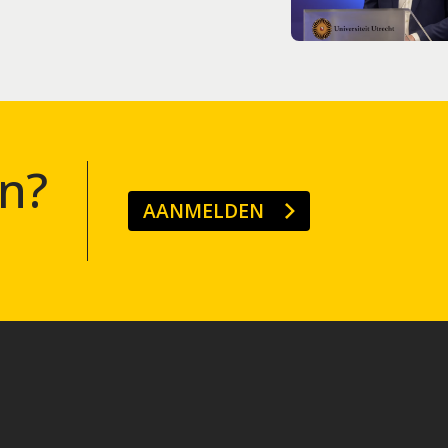
n?
AANMELDEN