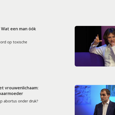
: Wat een man óók
oord op toxische
het vrouwenlichaam:
 baarmoeder
op abortus onder druk?