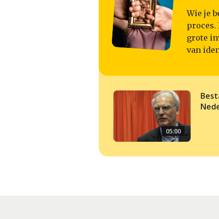
Wie je b
proces. 
grote in
van iden
Best
Nede
05:00