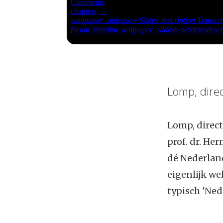
Lomp, direct
Lomp, direct
prof. dr. He
dé Nederland
eigenlijk we
typisch 'Ne