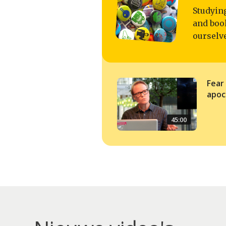
Studyin
and book
ourselv
Fear
apoc
45:00