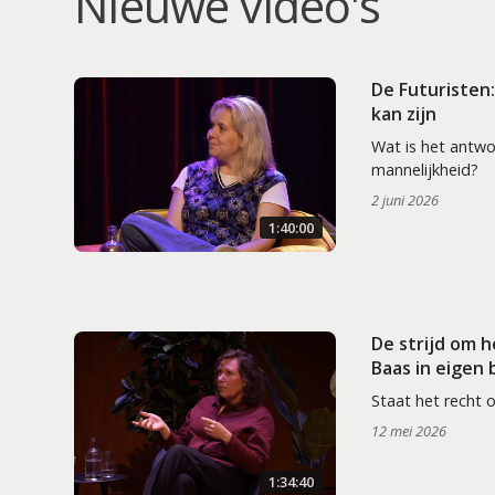
Nieuwe video's
De Futuristen
kan zijn
Wat is het antw
mannelijkheid?
2 juni 2026
1:40:00
De strijd om 
Baas in eigen
Staat het recht 
12 mei 2026
1:34:40