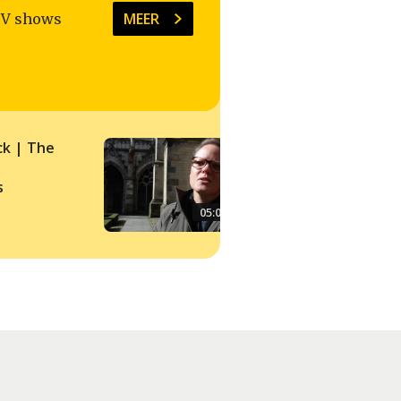
MEER
TV shows
ck | The
Science Snack | Fea
and the apocalypse
s
05:00