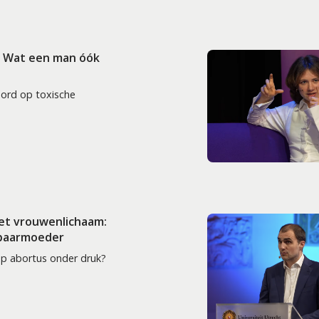
: Wat een man óók
oord op toxische
het vrouwenlichaam:
 baarmoeder
op abortus onder druk?