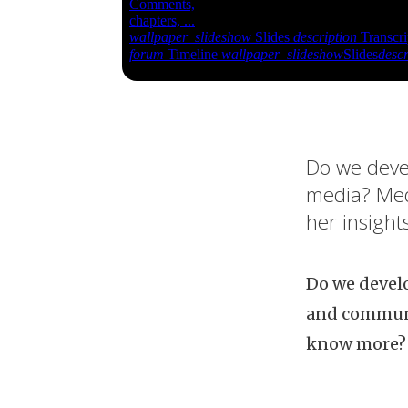
Do we deve
media? Med
her insigh
Do we devel
and communic
know more? 