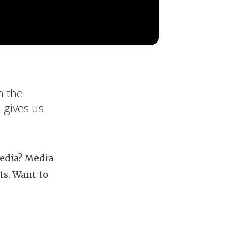
n the
 gives us
media? Media
ts. Want to