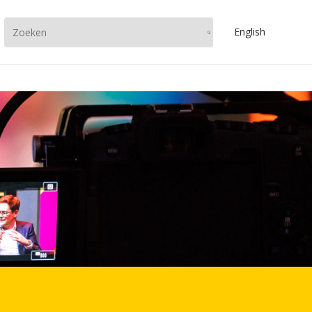
En
glish