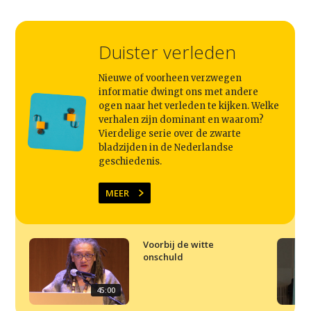
Studium Generale
Home
Duister verleden
Agenda
Nieuwe of voorheen verzwegen
Video
informatie dwingt ons met andere
ogen naar het verleden te kijken. Welke
Podcast
verhalen zijn dominant en waarom?
Artikelen
Vierdelige serie over de zwarte
bladzijden in de Nederlandse
Contact
geschiedenis.
MEER
Voorbij de witte
onschuld
45:00